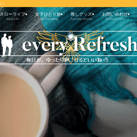
つ！
スローライフ
女子ひとり旅
推しグッズ
お問い合わせ
Slow Life
Girls Traveling
Favorite Goods
Contact Form