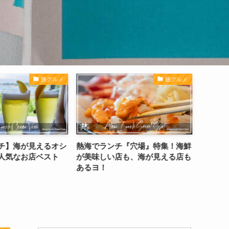
旅グルメ
旅グルメ
チ】海が見えるオシ
熱海でランチ『穴場』特集！海鮮
おかげ
人気なお店ベスト
が美味しい店も、海が見える店も
グ！5
あるヨ！
ガイド