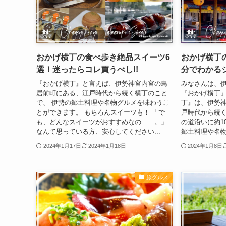
おかげ横丁の食べ歩き絶品スイーツ6
おかげ横丁
選！迷ったらコレ買うべし!!
分でわかる
『おかげ横丁』と言えば、伊勢神宮内宮の鳥
みなさんは、
居前町にある、江戸時代から続く横丁のこと
『おかげ横丁』
で、 伊勢の郷土料理や名物グルメを味わうこ
丁』は、伊勢
とができます。 もちろんスイーツも！ 「で
戸時代から続く
も、どんなスイーツがおすすめなの……。」
の道沿いに約1
なんて思っている方、安心してください...
郷土料理や名物
2024年1月17日
2024年1月18日
2024年1月8日
旅グルメ