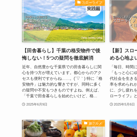
スローライフ
【田舎暮らし】千葉の格安物件で後
【新】スロ
悔しない！5つの疑問を徹底解消
める心地よ
近年、自然豊かな千葉県での田舎暮らしに関
「毎日、時間に追
心を持つ方が増えています。都心からのアク
「もっと心にゆ
セスも便利ですからね……。(´▽｀) 特に「格
代社会を生き
安物件」は魅力的な響きですが、同時に多く
率を求められ
の疑問や不安もつきものですよね。例えば、
に、少し疲れを
「千葉で田舎暮らしを始めたいけど、格...
ローライフ』と
2025年6月9日
2025年5月6日
旅グルメ