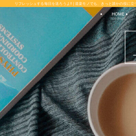
リフレッシュする毎日を送ろうよ!! | 道楽モノでも、きっと誰かの役に立
HOME
TOP PAGE