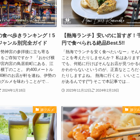
の食べ歩きランキング！5
【熱海ランチ】安いのに旨すぎ！
ジャンル別完全ガイド
円で食べられる絶品Best.5!!
伊勢神宮の参拝後に立ち寄る
「熱海でランチを安く食べたいなー」そん
をご存知ですか？ 『おかげ横
ことを考えたりしませんか？ 私はありま
神宮内宮の鳥居前町にある、江
でも、何処に行けばそんなお店が見つかる
横丁のこと。 約400メートル
かわからないというのが、正直なところだ
00軒のお店が軒を連ね、伊勢の
たりしますよね。 熱海に行くと、いいと
グルメを味わうことがで...
があるんです(^^) そこで本記事では...
2024年1月18日
2023年11月12日
2024年2月19日
旅グルメ
旅グ