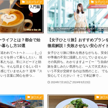
スローライフ
女子ひと
ーライフとは？都会で始
【女子ひとり旅】おすすめプラン
い暮らし方10選
徹底解説！失敗させない安心ガイ
われてヘトヘト……」(-_-;)
女子ひとり旅に憧れを抱きながらも、安全
とりを持って暮らしたい」 現
や準備の不安に躊躇したりしていませんか
る私たちは、常にスピードと効
その気持ち、わかりますよー (´ー｀*) 自由
がち。そんな目まぐるしい日々
旅を楽しみたい気持ちと、一人で大丈夫か
感じていませんか？ 近年『ス
いう不安が交錯するのは当然のこと。 で
いう言葉に関心を持つ...
安心してください！ そこで本記事で...
2024年7月16日
2024年9月23日
旅グルメ
旅グ