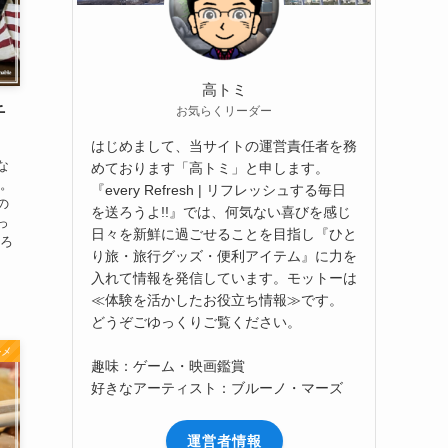
高トミ
お気らくリーダー
千
はじめまして、当サイトの運営責任者を務
な
めております「高トミ」と申します。
す。
『every Refresh | リフレッシュする毎日
の
を送ろうよ!!』では、何気ない喜びを感じ
っ
日々を新鮮に過ごせることを目指し『ひと
ころ
り旅・旅行グッズ・便利アイテム』に力を
入れて情報を発信しています。モットーは
≪体験を活かしたお役立ち情報≫です。
どうぞごゆっくりご覧ください。
ルメ
趣味：ゲーム・映画鑑賞
好きなアーティスト：ブルーノ・マーズ
運営者情報