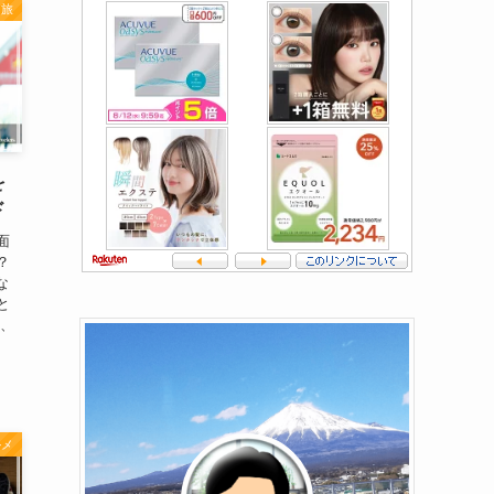
り旅
を
ド
面
？
な
と
も、
ルメ