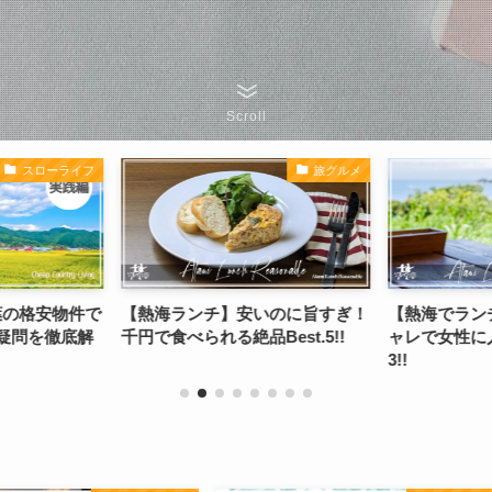
Scroll
スローライフ
旅グルメ
葉の格安物件で
【熱海ランチ】安いのに旨すぎ！
【熱海でラン
疑問を徹底解
千円で食べられる絶品Best.5!!
ャレで女性に
3!!