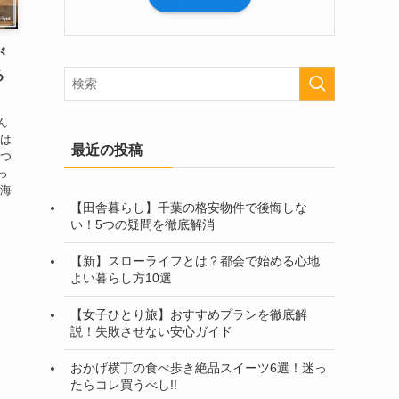
が
る
ん
私は
最近の投稿
見つ
っ
熱海
【田舎暮らし】千葉の格安物件で後悔しな
い！5つの疑問を徹底解消
【新】スローライフとは？都会で始める心地
よい暮らし方10選
【女子ひとり旅】おすすめプランを徹底解
説！失敗させない安心ガイド
おかげ横丁の食べ歩き絶品スイーツ6選！迷っ
たらコレ買うべし!!