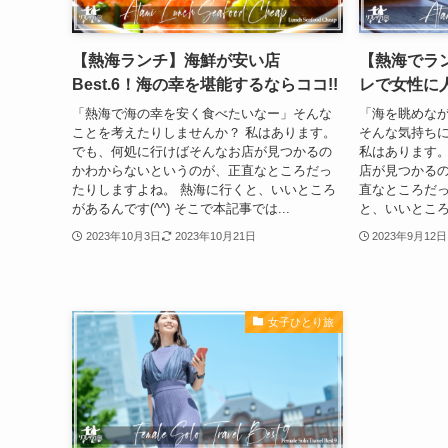
【熱海ランチ】海鮮が安い店
【熱海でラ
Best.6！海の幸を堪能するならココ!!
レで女性に人
「熱海で海の幸を安く食べたいなー」そんな
「海を眺めな
ことを考えたりしませんか？ 私はあります。
そんな気持ち
でも、何処に行けばそんなお店が見つかるの
私はあります。
かわからないというのが、正直なところだっ
店が見つかる
たりしますよね。 熱海に行くと、いいところ
直なところだっ
があるんです(^^) そこで本記事では...
と、いいところがあ
2023年10月3日
2023年10月21日
2023年9月12日
女子ひとり旅