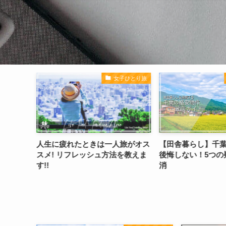
旅グルメ
女子ひとり旅
品スイー
人生に疲れたときは一人旅がオス
【田舎暮らし】千
べし!!
スメ! リフレッシュ方法を教えま
後悔しない！5つの
す!!
消